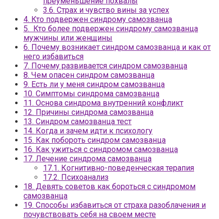
преуменьшение похвалы
3.6.
Страх и чувство вины за успех
4.
Кто подвержен синдрому самозванца
5.
Кто более подвержен синдрому самозванца
мужчины или женщины
6.
Почему возникает синдром самозванца и как от
него избавиться
7.
Почему развивается синдром самозванца
8.
Чем опасен синдром самозванца
9.
Есть ли у меня синдром самозванца
10.
Симптомы синдрома самозванца
11.
Основа синдрома внутренний конфликт
12.
Причины синдрома самозванца
13.
Синдром самозванца тест
14.
Когда и зачем идти к психологу
15.
Как побороть синдром самозванца
16.
Как ужиться с синдромом самозванца
17.
Лечение синдрома самозванца
17.1.
Когнитивно-поведенческая терапия
17.2.
Психоанализ
18.
Девять советов как бороться с синдромом
самозванца
19.
Способы избавиться от страха разоблачения и
почувствовать себя на своем месте