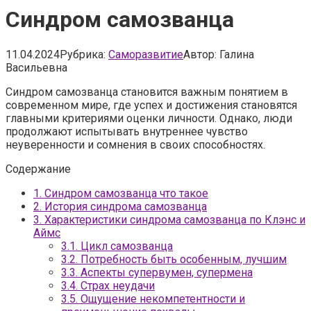
Синдром самозванца
11.04.2024
Рубрика:
Саморазвитие
Автор:
Галина
Васильевна
Синдром самозванца становится важным понятием в
современном мире, где успех и достижения становятся
главными критериями оценки личности. Однако, люди
продолжают испытывать внутреннее чувство
неуверенности и сомнения в своих способностях.
Содержание
1.
Синдром самозванца что такое
2.
История синдрома самозванца
3.
Характеристики синдрома самозванца по Клэнс и
Аймс
3.1.
Цикл самозванца
3.2.
Потребность быть особенным, лучшим
3.3.
Аспекты супервумен, супермена
3.4.
Страх неудачи
3.5.
Ощущение некомпетентности и