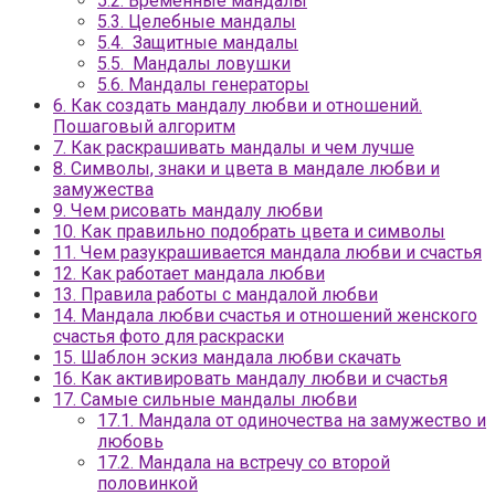
5.2.
Временные мандалы
5.3.
Целебные мандалы
5.4.
Защитные мандалы
5.5.
Мандалы ловушки
5.6.
Мандалы генераторы
6.
Как создать мандалу любви и отношений.
Пошаговый алгоритм
7.
Как раскрашивать мандалы и чем лучше
8.
Символы, знаки и цвета в мандале любви и
замужества
9.
Чем рисовать мандалу любви
10.
Как правильно подобрать цвета и символы
11.
Чем разукрашивается мандала любви и счастья
12.
Как работает мандала любви
13.
Правила работы с мандалой любви
14.
Мандала любви счастья и отношений женского
счастья фото для раскраски
15.
Шаблон эскиз мандала любви скачать
16.
Как активировать мандалу любви и счастья
17.
Самые сильные мандалы любви
17.1.
Мандала от одиночества на замужество и
любовь
17.2.
Мандала на встречу со второй
половинкой