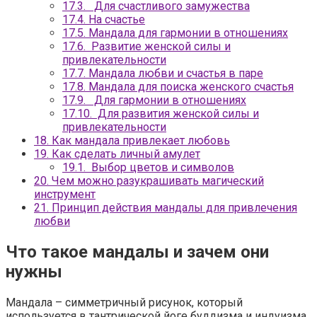
17.3.
Для счастливого замужества
17.4.
На счастье
17.5.
Мандала для гармонии в отношениях
17.6.
Развитие женской силы и
привлекательности
17.7.
Мандала любви и счастья в паре
17.8.
Мандала для поиска женского счастья
17.9.
Для гармонии в отношениях
17.10.
Для развития женской силы и
привлекательности
18.
Как мандала привлекает любовь
19.
Как сделать личный амулет
19.1.
Выбор цветов и символов
20.
Чем можно разукрашивать магический
инструмент
21.
Принцип действия мандалы для привлечения
любви
Что такое мандалы и зачем они
нужны
Мандала – симметричный рисунок, который
используется в тантрической йоге буддизма и индуизма.