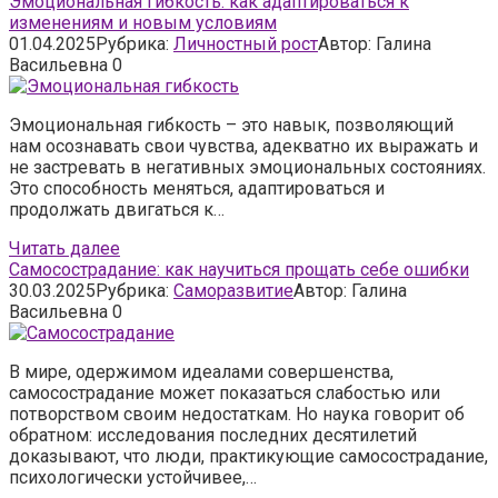
Эмоциональная гибкость: как адаптироваться к
изменениям и новым условиям
01.04.2025
Рубрика:
Личностный рост
Автор:
Галина
Васильевна
0
Эмоциональная гибкость – это навык, позволяющий
нам осознавать свои чувства, адекватно их выражать и
не застревать в негативных эмоциональных состояниях.
Это способность меняться, адаптироваться и
продолжать двигаться к…
Читать далее
Самосострадание: как научиться прощать себе ошибки
30.03.2025
Рубрика:
Саморазвитие
Автор:
Галина
Васильевна
0
В мире, одержимом идеалами совершенства,
самосострадание может показаться слабостью или
потворством своим недостаткам. Но наука говорит об
обратном: исследования последних десятилетий
доказывают, что люди, практикующие самосострадание,
психологически устойчивее,…